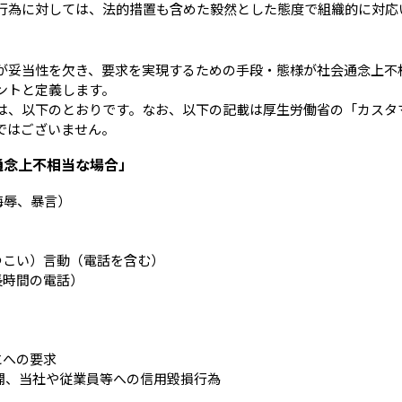
行為に対しては、法的措置も含めた毅然とした態度で組織的に対応
が妥当性を欠き、要求を実現するための手段・態様が社会通念上不
ントと定義します。
は、以下のとおりです。なお、以下の記載は厚生労働省の「カスタ
ではございません。
通念上不相当な場合」
侮辱、暴言）
つこい）言動（電話を含む）
長時間の電話）
とへの要求
開、当社や従業員等への信用毀損行為