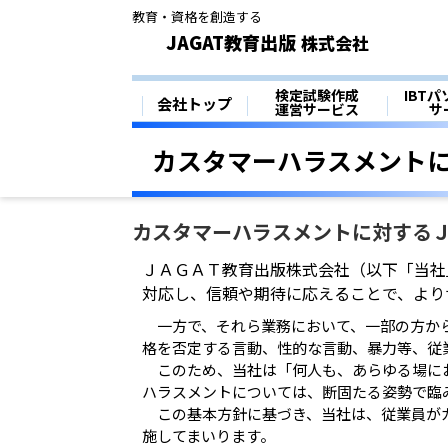
教育・資格を創造する
JAGAT教育出版
株式会社
お問い合わせ
検定試験作成
IBT
│
│
│
会社トップ
運営サービス
サ
カスタマーハラスメント
カスタマーハラスメントに対する
ＪＡＧＡＴ教育出版株式会社（以下「当社
対応し、信頼や期待に応えることで、より
一方で、それら業務において、一部の方か
格を否定する言動、性的な言動、暴力等、従
このため、当社は「何人も、あらゆる場に
ハラスメントについては、断固たる姿勢で臨
この基本方針に基づき、当社は、従業員が
施してまいります。