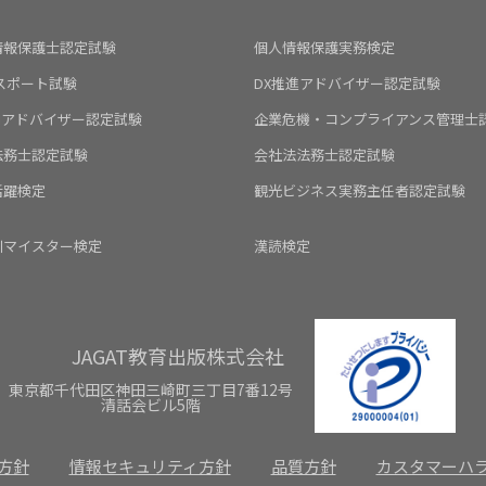
情報保護士認定試験
個人情報保護実務検定
スポート試験
DX推進アドバイザー認定試験
Iアドバイザー認定試験
企業危機・コンプライアンス管理士
法務士認定試験
会社法法務士認定試験
活躍検定
観光ビジネス実務主任者認定試験
川マイスター検定
漢読検定
JAGAT教育出版株式会社
東京都千代田区神田三崎町三丁目7番12号
清話会ビル5階
方針
情報セキュリティ方針
品質方針
カスタマーハ