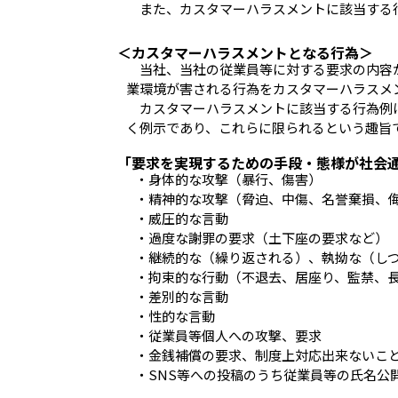
また、カスタマーハラスメントに該当する
＜カスタマーハラスメントとなる行為＞
当社、当社の従業員等に対する要求の内容
業環境が害される行為をカスタマーハラスメ
カスタマーハラスメントに該当する行為例
く例示であり、これらに限られるという趣旨
「要求を実現するための手段・態様が社会
身体的な攻撃（暴行、傷害）
精神的な攻撃（脅迫、中傷、名誉棄損、
威圧的な言動
過度な謝罪の要求（土下座の要求など）
継続的な（繰り返される）、執拗な（し
拘束的な行動（不退去、居座り、監禁、
差別的な言動
性的な言動
従業員等個人への攻撃、要求
金銭補償の要求、制度上対応出来ないこ
SNS等への投稿のうち従業員等の氏名公