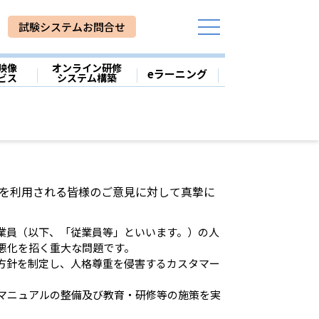
試験システムお問合せ
映像
オンライン研修
│
│
│
eラーニング
ビス
システム構築
を利用される皆様のご意見に対して真摯に
業員（以下、「従業員等」といいます。）の人
悪化を招く重大な問題です。
方針を制定し、人格尊重を侵害するカスタマー
マニュアルの整備及び教育・研修等の施策を実